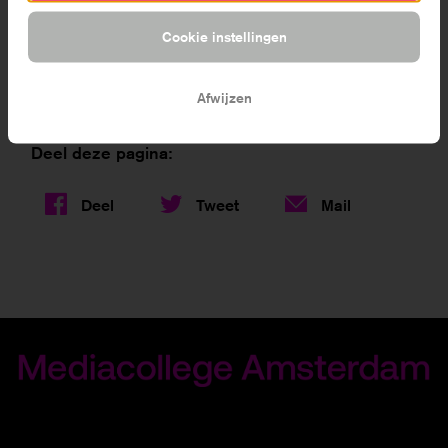
eenzelfde niveau van beveiliging en vertrouwelijkheid
Cookie instellingen
van jouw gegevens. Ma blijft verantwoordelijk voor
deze verwerking.
Afwijzen
Deel deze pagina:
Deel
Tweet
Mail