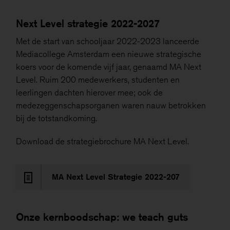
Deze niet-anonieme cookies stellen ons in staat om
gegevens over u te verzamelen, zodat we het gebruik
Next Level strategie 2022-2027
van de website kunnen meten en deze kunnen
verbeteren.
Met de start van schooljaar 2022-2023 lanceerde
Mediacollege Amsterdam een nieuwe strategische
Als je onderdelen uitzet, werken sommige functies
koers voor de komende vijf jaar, genaamd MA Next
misschien niet goed. Je kan de cookies altijd nog
Level. Ruim 200 medewerkers, studenten en
aanpassen.
leerlingen dachten hierover mee; ook de
Meer informatie
medezeggenschapsorganen waren nauw betrokken
bij de totstandkoming.
Alles accepteren
Download de strategiebrochure MA Next Level.
Opslaan
MA Next Level Strategie 2022-207
Onze kernboodschap: we teach guts