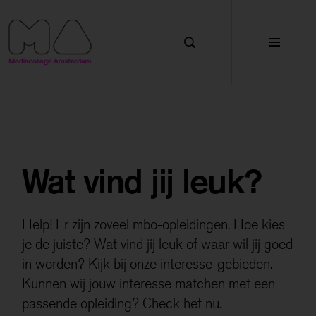
Functionele cookies
Met deze cookies zorgen we ervoor dat de website
goed werkt. Je kan deze cookies niet uitzetten.
Cookies van andere aanbieders
Met deze cookies kunnen wij onder andere YouTube
en Google Maps weergeven op de website.
Wat vind jij leuk?
Marketing cookies
Met deze cookies kunnen we gegevens over jou
Help! Er zijn zoveel mbo-opleidingen. Hoe kies
verzamelen zodat we onze marketing activiteiten
je de juiste? Wat vind jij leuk of waar wil jij goed
kunnen meten en we je werving en voorlichting
in worden? Kijk bij onze interesse-gebieden.
kunnen bieden.
Kunnen wij jouw interesse matchen met een
Analytische cookies
passende opleiding? Check het nu.