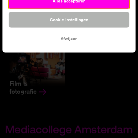
Alles accepteren
Games &
Backstage design
software
& techniek
Cookie instellingen
Afwijzen
Film &
fotografie