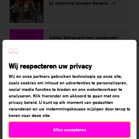
bij uitreiking Gouden Reigers
Artikel Volkskrant over practoraten
Wij respecteren uw privacy
Wij en onze partners gebruiken technologie op onze site,
Campagne Fix het met je mbo met
zoals cookies om inhoud en advertenties te personaliseren,
oud-student Donna
social media functies te bieden en ons websiteverkeer te
analyseren. Klik hieronder om akkoord te gaan met ons
privacy beleid. U kunt op elk moment van gedachten
veranderen en uw instemmingskeuzes wijzigen door terug te
keren naar deze site.
Creatief Alternatief op 15 januari bij
MA en HMC
Alles accepteren