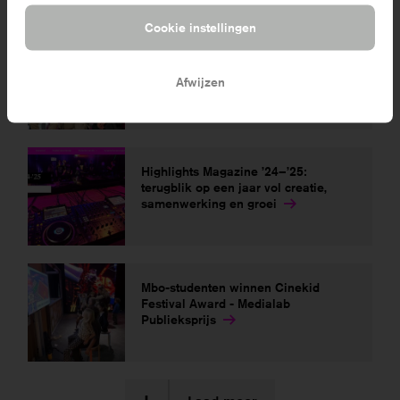
Cookie instellingen
Herbenoeming Elout Visser en
Karim Amghar in Raad van Toezicht
Afwijzen
Highlights Magazine ’24–’25:
terugblik op een jaar vol creatie,
samenwerking en groei
Mbo-studenten winnen Cinekid
Festival Award - Medialab
Publieksprijs