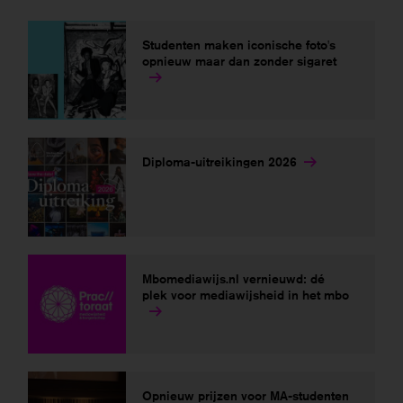
Deze niet-anonieme cookies stellen ons in staat om
gegevens over u te verzamelen, zodat we het gebruik
Studenten maken iconische foto's
van de website kunnen meten en deze kunnen
opnieuw maar dan zonder sigaret
verbeteren.
Als je onderdelen uitzet, werken sommige functies
misschien niet goed. Je kan de cookies altijd nog
aanpassen.
Diploma-uitreikingen 2026
Meer informatie
Alles accepteren
Mbomediawijs.nl vernieuwd: dé
Opslaan
plek voor mediawijsheid in het mbo
Opnieuw prijzen voor MA-studenten