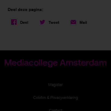
Deel deze pagina:
Deel
Tweet
Mail
Magister
Om je een zo goed mogelijke website te bieden
Colofon & Privacyverklaring
gebruiken we cookies.
Contact
Meer informatie