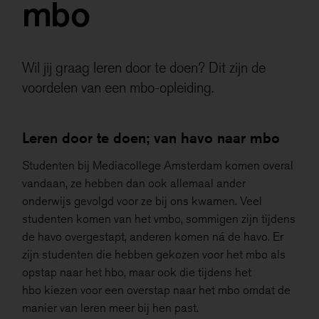
mbo
Deze niet-anonieme cookies stellen ons in staat om
gegevens over u te verzamelen, zodat we het gebruik
van de website kunnen meten en deze kunnen
verbeteren.
Wil jij graag leren door te doen? Dit zijn de
Als je onderdelen uitzet, werken sommige functies
voordelen van een mbo-opleiding.
misschien niet goed. Je kan de cookies altijd nog
aanpassen.
Leren door te doen; van havo naar mbo
Meer informatie
Studenten bij Mediacollege Amsterdam komen overal
vandaan, ze hebben dan ook allemaal ander
Alles accepteren
onderwijs gevolgd voor ze bij ons kwamen. Veel
studenten komen van het vmbo, sommigen zijn tijdens
Opslaan
de havo overgestapt, anderen komen ná de havo. Er
zijn studenten die hebben gekozen voor het mbo als
opstap naar het hbo, maar ook die tijdens het
hbo kiezen voor een overstap naar het mbo omdat de
manier van leren meer bij hen past.