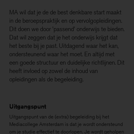
Deze niet-anonieme cookies stellen ons in staat om
gegevens over u te verzamelen, zodat we het gebruik
MA wil dat je de de best denkbare start maakt
van de website kunnen meten en deze kunnen
in de beroepspraktijk en op vervolgopleidingen.
verbeteren.
Dit doen we door 'passend' onderwijs te bieden.
Als je onderdelen uitzet, werken sommige functies
Dat wil zeggen dat je het onderwijs krijgt dat
misschien niet goed. Je kan de cookies altijd nog
het beste bij je past. Uitdagend waar het kan,
aanpassen.
ondersteunend waar het moet. En altijd met
Meer informatie
een goede structuur en duidelijke richtlijnen. Dit
heeft invloed op zowel de inhoud van
opleidingen als de begeleiding.
Alles accepteren
Opslaan
Uitgangspunt
Uitgangspunt van de (extra) begeleiding bij het
Mediacollege Amsterdam is dat je wordt ondersteund
om je studie effectief te doorlopen. Je wordt geholpen