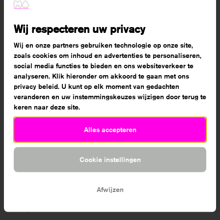
Wij respecteren uw privacy
Wij en onze partners gebruiken technologie op onze site,
Basisbegeleiding
zoals cookies om inhoud en advertenties te personaliseren,
social media functies te bieden en ons websiteverkeer te
Docenten
analyseren. Klik hieronder om akkoord te gaan met ons
De basisbegeleiding bestaat uit klassikaal
privacy beleid. U kunt op elk moment van gedachten
georganiseerd onderwijs, door een vast team van
veranderen en uw instemmingskeuzes wijzigen door terug te
keren naar deze site.
docenten. Het opleidingsprogramma is door het
docententeam ontwikkeld en onderling afgestemd.
Alles accepteren
Docenten houden rekening met individuele
verschillen tussen studenten, en stemmen
werkvormen en lesstof af op deze verschillen - voor
Cookie instellingen
zover mogelijk. Zij besteden in lessen tijd aan
individuele begeleiding, ze beantwoorden je vragen,
Afwijzen
geven cijferbeoordelingen en mondelinge feedback
op gemaakte opdrachten en presentaties.