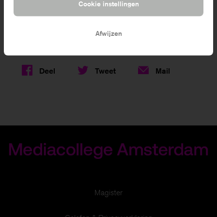
Cookie instellingen
.
web.nl
Afwijzen
Deel deze pagina:
Deel
Tweet
Mail
Magister
Om je een zo goed mogelijke website te bieden