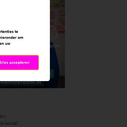
tenties te
 hieronder om
 en uw
Alles accepteren
mbo-
ls social