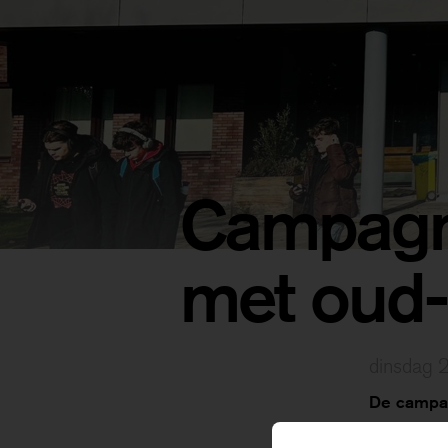
Campagne
met oud-
dinsdag 
De campa
belangrijk