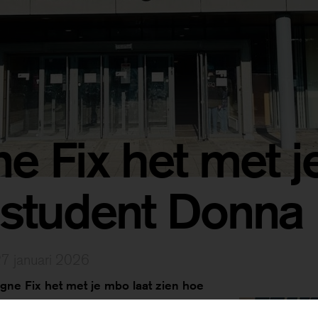
 Fix het met 
student Donna
27 januari 2026
gne Fix het met je mbo
laat zien hoe
 en veelzijdig het mbo is voor