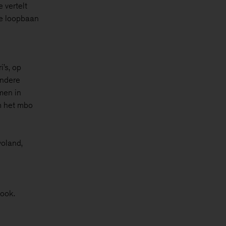
 vertelt
re loopbaan
i’s, op
andere
men in
m het mbo
oland,
ook.