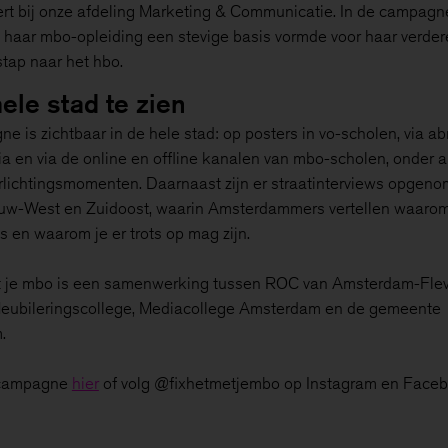
rt bij onze afdeling Marketing & Communicatie. In de campagne
haar mbo-opleiding een stevige basis vormde voor haar verde
stap naar het hbo.
hele stad te zien
 is zichtbaar in de hele stad: op posters in vo-scholen, via abr
ia en via de online en offline kanalen van mbo-scholen, onder 
orlichtingsmomenten. Daarnaast zijn er straatinterviews opgeno
uw-West en Zuidoost, waarin Amsterdammers vertellen waaro
is en waarom je er trots op mag zijn.
t je mbo is een samenwerking tussen ROC van Amsterdam-Flev
eubileringscollege, Mediacollege Amsterdam en de gemeente
.
 campagne
hier
of volg @fixhetmetjembo op Instagram en Faceb