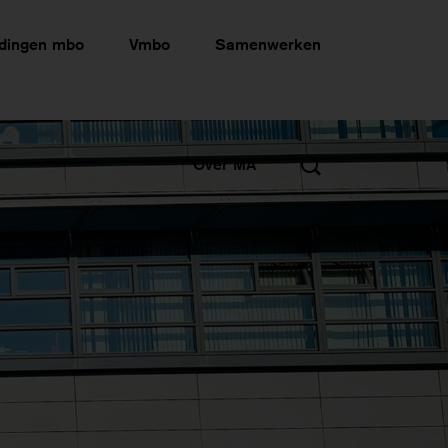
idingen mbo
Vmbo
Samenwerken
Over MA