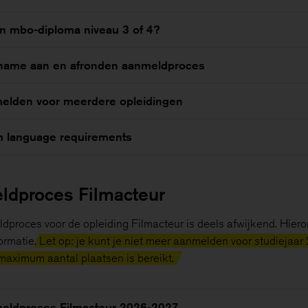
en mbo-diploma niveau 3 of 4?
name aan en afronden aanmeldproces
elden voor meerdere opleidingen
h language requirements
ldproces Filmacteur
dproces voor de opleiding Filmacteur is deels afwijkend. Hiero
ormatie.
Let op: je kunt je niet meer aanmelden voor studiejaar
maximum aantal plaatsen is bereikt.
eldproces Filmacteur 2026-2027