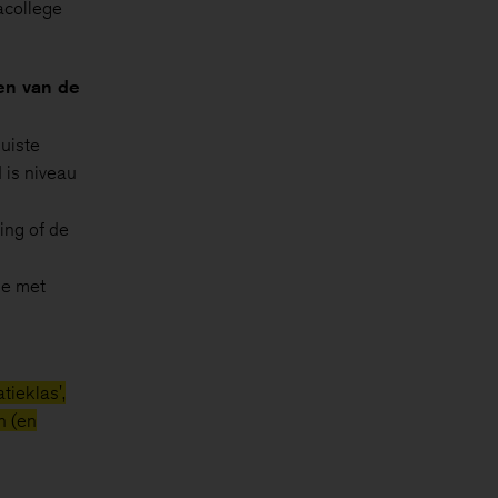
acollege
ken van de
juiste
 is niveau
ing of de
tje met
tieklas',
n (en