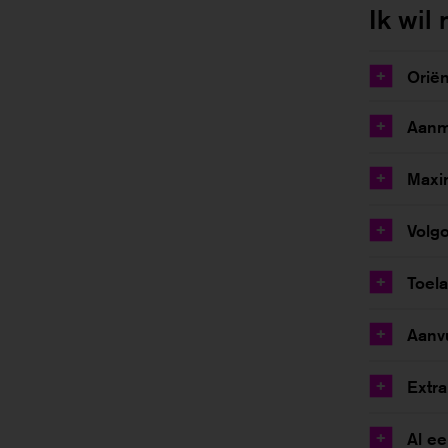
Ik wil
Oriën
+
Aanm
+
Maxi
+
Volgo
+
Toela
+
Aanv
+
Extra
+
Al e
+