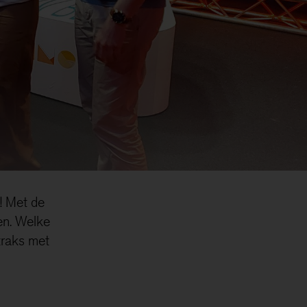
! Met de
en. Welke
traks met