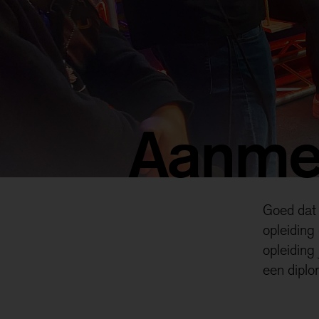
Aanme
Goed dat 
opleiding
opleiding
een diplo