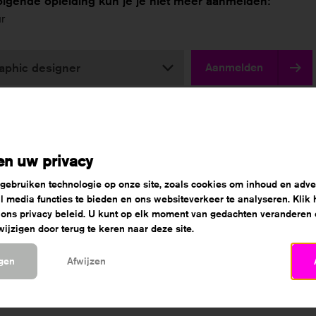
olgende opleiding kun je je niet meer aanmelden:
r
aphic designer
Aanmelden
n?
ltijd per email een bevestiging van je aanmelding. Heb je deze b
en uw privacy
ails, niet ontvangen? Check dan eerst je spammail voordat je c
 gebruiken technologie op onze site, zoals cookies om inhoud en adver
og steeds geen mail gekregen? Of heb je andere aanmeldprob
al media functies te bieden en ons websiteverkeer te analyseren. Klik
em dan contact op met het aanmeldbureau. Dat kan op de vol
 ons privacy beleid. U kunt op elk moment van gedachten veranderen
jzigen door terug te keren naar deze site.
ngen
Afwijzen
actgegevens aanmeldbureau