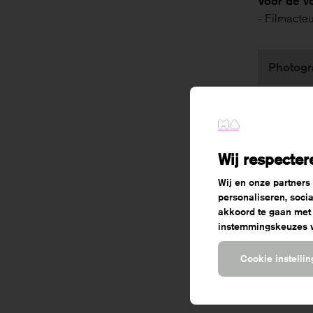
Voor de v
- Filmacteu
Photogr
Vrage
Je krijgt a
Wij respecter
of latere m
Wij en onze partners
opneemt. N
personaliseren, soci
vragen? Ne
akkoord te gaan met
manieren:
instemmingskeuzes wi
Cookie instelli
Cont
+