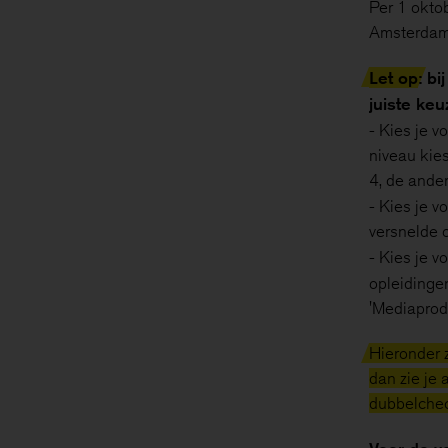
Per 1 okto
Amsterdam 
Let op
: b
juiste keu
- Kies je v
niveau kies
4, de ander
- Kies je v
versnelde o
- Kies je v
opleidingen
'Mediaprodu
Hieronder z
dan zie je 
dubbelcheck