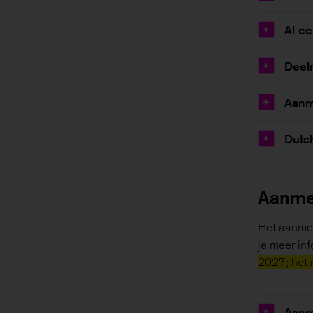
Al e
+
Deel
+
Aanm
+
Dutc
+
Aanme
Het aanmel
je meer inf
2027; het 
Aanm
+