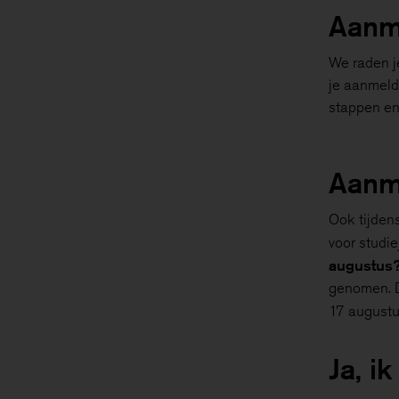
Aanm
We raden j
je aanmeldt
stappen en
Aanm
Ook tijden
voor studi
augustus
genomen. D
17 august
Ja, i