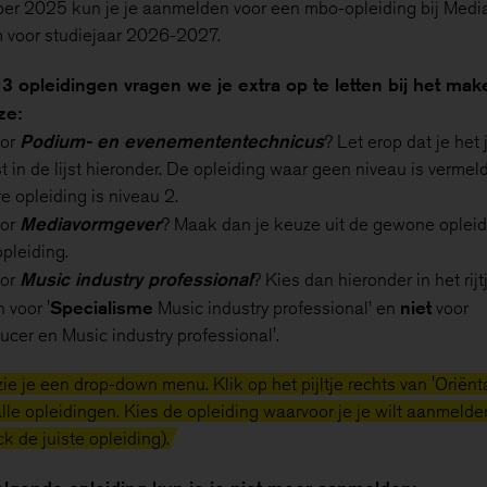
ber 2025 kun je je aanmelden voor een mbo-opleiding bij Medi
voor studiejaar 2026-2027.
ij 3 opleidingen vragen we je extra op te letten bij het ma
ze:
Podium- en evenemententechnicus
oor
? Let erop dat je het 
t in de lijst hieronder. De opleiding waar geen niveau is vermeld
e opleiding is niveau 2.
Mediavormgever
oor
? Maak dan je keuze uit de gewone opleid
pleiding.
Music industry professional
oor
? Kies dan hieronder in het rij
Specialisme
niet
 voor '
Music industry professional’ en
voor
cer en Music industry professional'.
ie je een drop-down menu. Klik op het pijltje rechts van 'Oriënta
alle opleidingen. Kies de opleiding waarvoor je je wilt aanmelde
 de juiste opleiding).