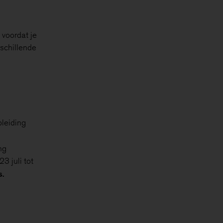
 voordat je
rschillende
leiding
ng
3 juli tot
s.