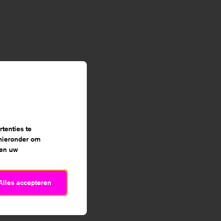
evestiging,
ontact
tenties te
lemen of -
 hieronder om
gende
 en uw
Alles accepteren