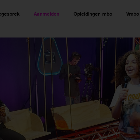
egesprek
Aanmelden
Opleidingen mbo
Vmbo