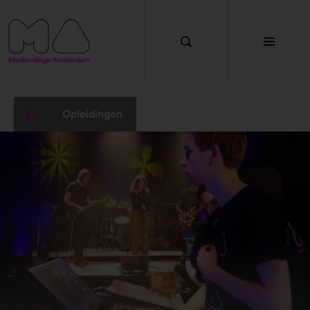
Functionele cookies
Met deze cookies zorgen we ervoor dat de website
goed werkt. Je kan deze cookies niet uitzetten.
Cookies van andere aanbieders
Opleidingen
Met deze cookies kunnen wij onder andere YouTube
en Google Maps weergeven op de website.
Marketing cookies
Met deze cookies kunnen we gegevens over jou
verzamelen zodat we onze marketing activiteiten
kunnen meten en we je werving en voorlichting
kunnen bieden.
Analytische cookies