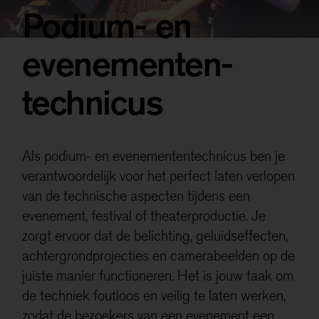
Deze niet-anonieme cookies stellen ons in staat om
Podium- en
gegevens over u te verzamelen, zodat we het gebruik
van de website kunnen meten en deze kunnen
evenementen­
verbeteren.
Als je onderdelen uitzet, werken sommige functies
technicus
misschien niet goed. Je kan de cookies altijd nog
aanpassen.
Meer informatie
Als podium- en evenemententechnicus ben je
verantwoordelijk voor het perfect laten verlopen
Alles accepteren
van de technische aspecten tijdens een
evenement, festival of theaterproductie. Je
Opslaan
zorgt ervoor dat de belichting, geluidseffecten,
achtergrondprojecties en camerabeelden op de
juiste manier functioneren. Het is jouw taak om
de techniek foutloos en veilig te laten werken,
zodat de bezoekers van een evenement een