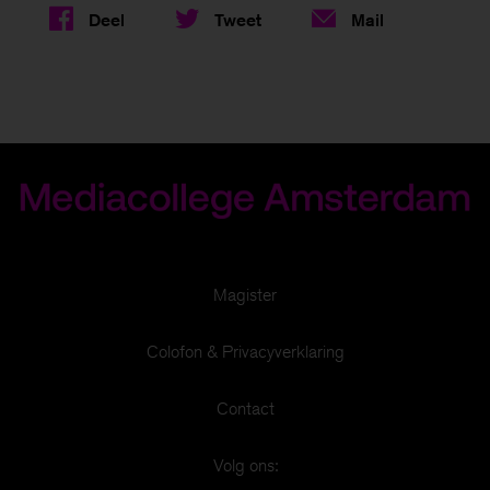
Deel
Tweet
Mail
Magister
Om je een zo goed mogelijke website te bieden
Colofon & Privacyverklaring
gebruiken we cookies.
Meer informatie
Contact
Voorkeuren aanpassen
Volg ons: