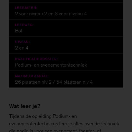
LEERJAREN:
2 voor niveau 2 en 3 voor niveau 4
LEERWEG:
Bol
NIVEAU:
2 en 4
KWALIFICATIEDOSSIER:
Podium- en evenemententechniek
MAXIMUM AANTAL:
26 plaatsen niv 2 / 54 plaatsen niv 4
Wat leer je?
Tijdens de opleiding Podium- en
evenemententechnicus leer je alles over de techniek
die nodig is voor een evenement, theater- of