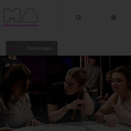
Functionele cookies
Met deze cookies zorgen we ervoor dat de website
goed werkt. Je kan deze cookies niet uitzetten.
Cookies van andere aanbieders
Opleidingen
Met deze cookies kunnen wij onder andere YouTube
en Google Maps weergeven op de website.
Marketing cookies
Met deze cookies kunnen we gegevens over jou
verzamelen zodat we onze marketing activiteiten
kunnen meten en we je werving en voorlichting
kunnen bieden.
Analytische cookies