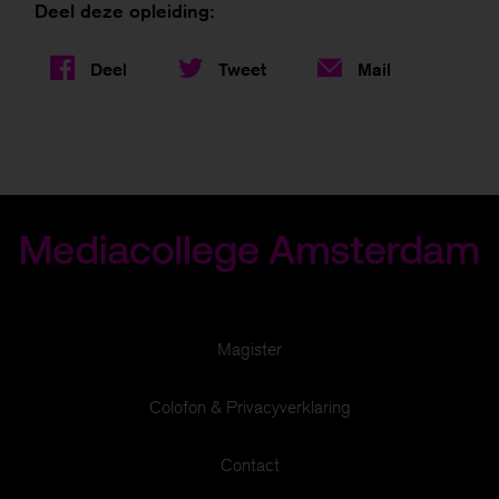
Deel deze opleiding:
Deel
Tweet
Mail
Magister
Om je een zo goed mogelijke website te bieden
Colofon & Privacyverklaring
gebruiken we cookies.
Meer informatie
Contact