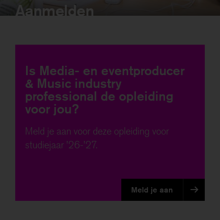
Aanmelden
Is Media- en eventproducer
& Music industry
professional de opleiding
voor jou?
Meld je aan voor deze opleiding voor
studiejaar '26-'27.
Meld je aan