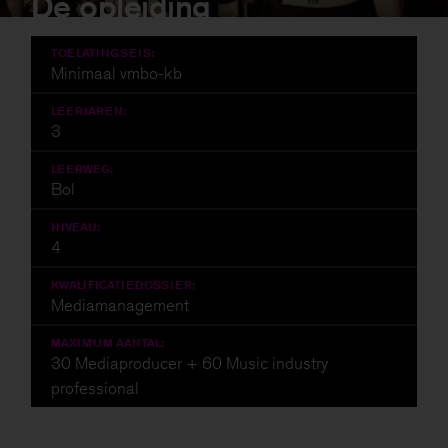
De opleiding
TOELATINGSEIS:
Minimaal vmbo-kb
LEERJAREN:
3
LEERWEG:
Bol
NIVEAU:
4
KWALIFICATIEDOSSIER:
Mediamanagement
MAXIMUM AANTAL:
30 Mediaproducer + 60 Music industry
professional