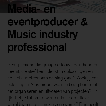
Deze niet-anonieme cookies stellen ons in staat om
Media- en
gegevens over u te verzamelen, zodat we het gebruik
van de website kunnen meten en deze kunnen
eventproducer &
verbeteren.
Als je onderdelen uitzet, werken sommige functies
Music industry
misschien niet goed. Je kan de cookies altijd nog
aanpassen.
professional
Meer informatie
Alles accepteren
Ben jij iemand die graag de touwtjes in handen
neemt, creatief bent, denkt in oplossingen en
Opslaan
het liefst meteen aan de slag gaat? Zoek jij een
opleiding in Amsterdam waar je bezig bent met
het organiseren en uitvoeren van projecten? En
lijkt het je tof om te werken in de creatieve
wereld van media, muziek en events? Dan heeft