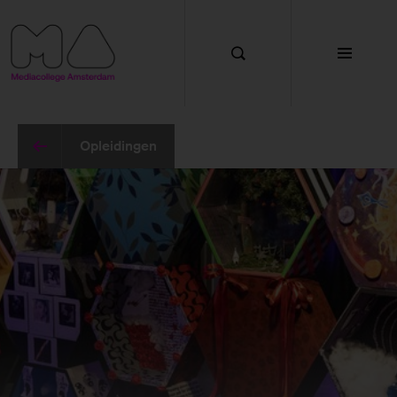
Functionele cookies
Met deze cookies zorgen we ervoor dat de website
goed werkt. Je kan deze cookies niet uitzetten.
Cookies van andere aanbieders
Opleidingen
Met deze cookies kunnen wij onder andere YouTube
en Google Maps weergeven op de website.
Marketing cookies
Met deze cookies kunnen we gegevens over jou
verzamelen zodat we onze marketing activiteiten
kunnen meten en we je werving en voorlichting
kunnen bieden.
Analytische cookies