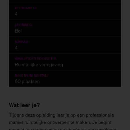
LEERJAREN:
4
LEERWEG:
Bol
NIVEAU:
4
KWALIFICATIEDOSSIER:
Ruimtelijke vormgeving
MAXIMUM AANTAL:
60 plaatsen
Wat leer je?
Tijdens deze opleiding leer je op een professionele
manier ruimtelijke ontwerpen te maken. Je begint
meestal op papier en op de computer, om vervolgens