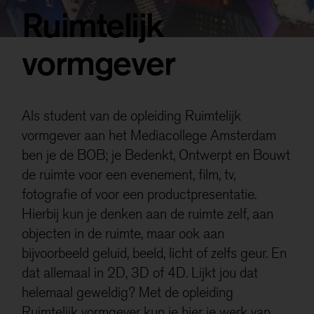
Deze niet-anonieme cookies stellen ons in staat om
Ruimtelijk
gegevens over u te verzamelen, zodat we het gebruik
van de website kunnen meten en deze kunnen
vormgever
verbeteren.
Als je onderdelen uitzet, werken sommige functies
misschien niet goed. Je kan de cookies altijd nog
Als student van de opleiding Ruimtelijk
aanpassen.
vormgever aan het Mediacollege Amsterdam
Meer informatie
ben je de BOB; je Bedenkt, Ontwerpt en Bouwt
de ruimte voor een evenement, film, tv,
Alles accepteren
fotografie of voor een productpresentatie.
Hierbij kun je denken aan de ruimte zelf, aan
Opslaan
objecten in de ruimte, maar ook aan
bijvoorbeeld geluid, beeld, licht of zelfs geur. En
dat allemaal in 2D, 3D of 4D. Lijkt jou dat
helemaal geweldig? Met de opleiding
Ruimtelijk vormgever kun je hier je werk van