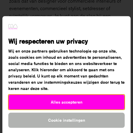
zoals dat van designer voor commerciële interieurs of
evenementen, commercieel stylist, setdresser of
ruimtelijk vormgever. Je kunt aan de slag bij een
ontwerpbureau voor interior design, live
communicatie of een (film)set. Dat kan in loondienst,
maar ook als zelfstandige of freelancer.
Wij respecteren uw privacy
Wij en onze partners gebruiken technologie op onze site,
Doorstuderen
zoals cookies om inhoud en advertenties te personaliseren,
Verder leren op het hbo is ook mogelijk, bijvoorbeeld
social media functies te bieden en ons websiteverkeer te
met de opleidingen Media & Graphic Design, Fashion
analyseren. Klik hieronder om akkoord te gaan met ons
& Product Design, Interieur Ontwerpen en Lifestyle &
privacy beleid. U kunt op elk moment van gedachten
Design.
veranderen en uw instemmingskeuzes wijzigen door terug te
keren naar deze site.
Alles accepteren
Cookie instellingen