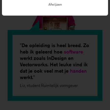
Afwijzen
De opleiding is heel breed. Zo
heb ik geleerd hoe
software
werkt zoals InDesign en
Vectorworks. Het leuke vind ik
dat je ook veel met je
handen
werkt.
Liz, student Ruimtelijk vormgever