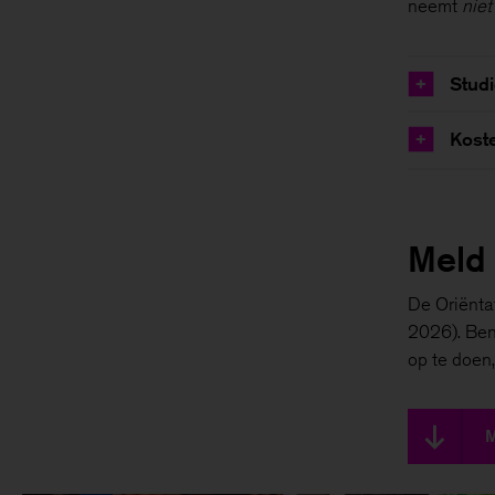
neemt
niet
Stud
+
Kost
+
Meld 
De Oriënta
2026). Ben 
op te doen,
M