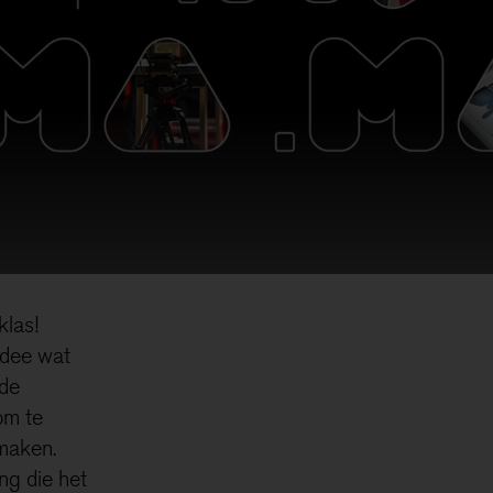
klas!
idee wat
 de
om te
 maken.
ng die het