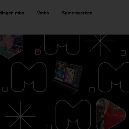
idingen mbo
Vmbo
Samenwerken
Over MA