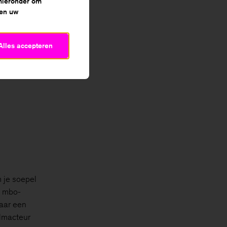
 hieronder om
 de
 en uw
Alles accepteren
 je soepel
e mbo-
aar een
ilmacteur