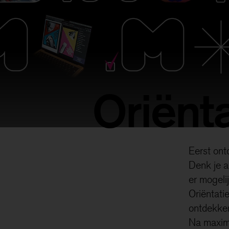
Oriënta
Eerst ontd
Denk je a
er mogelij
Oriëntati
ontdekken
Na maxima