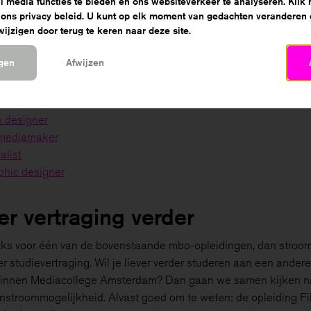
al media functies te bieden en ons websiteverkeer te analyseren. Klik
tatieklas kun je kiezen om je studie voort te zetten bij een van
 ons privacy beleid. U kunt op elk moment van gedachten veranderen
jzigen door terug te keren naar deze site.
bo-opleidingen:
k vormgever
ngen
Afwijzen
mgever
ce designer
eel
 designer
 mediamaker
alist
phic designer
r vertraging verder
raks voor één van de bovenstaande mbo-opleidingen, dan stroom
r studievertraging. Wil je liever verder studeren aan een ander
binnen Mediacollege Amsterdam? Dan gaan we samen kijken n
nstroommogelijkheid. Alvast goed om te weten: de opleiding F