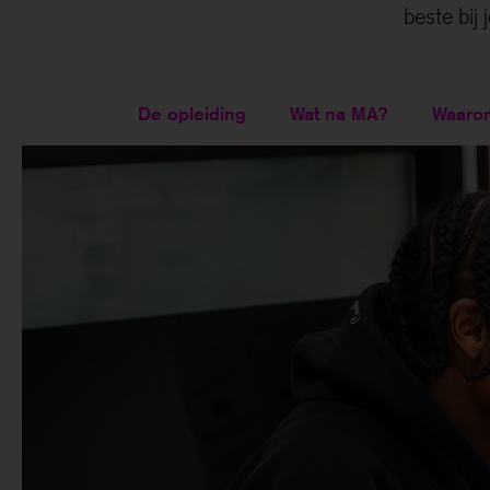
beste bij 
De opleiding
Wat na MA?
Waaro