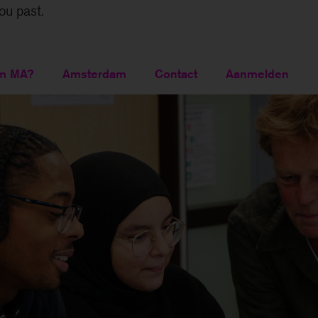
jou past.
m MA?
Amsterdam
Contact
Aanmelden