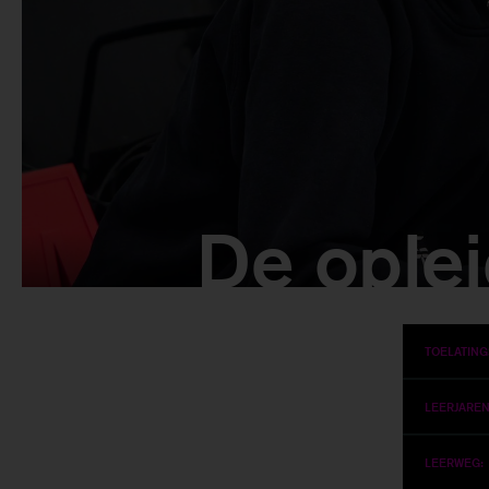
De oplei
TOELATING
LEERJAREN
LEERWEG: